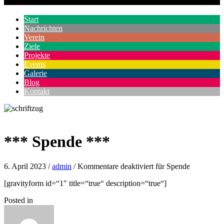
Start
Nachrichten
Verein
Ziele
Projekte
Events
Galerie
Blog
Kontakt
Spende
6. April 2023
/
admin
/
Kommentare deaktiviert
für Spende
[gravityform id=“1″ title=“true“ description=“true“]
Posted in